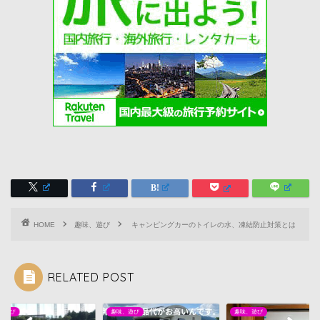
HOME
趣味、遊び
キャンピングカーのトイレの水、凍結防止対策とは
RELATED POST
、遊び
趣味、遊び
趣味、遊び