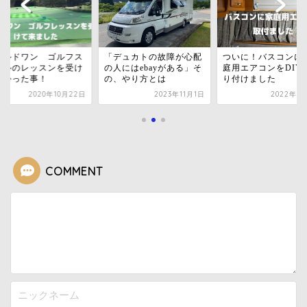
ールドワン ゴルフス
「デュカトの故障が心配
ついに！バスコンに
ールのレッスンを受け
の人にはebayがある」そ
庭用エアコンをDIY
分かった事！
の、やり方とは
り付けました
2020年10月22日
2023年11月1日
2022年3
COMMENT