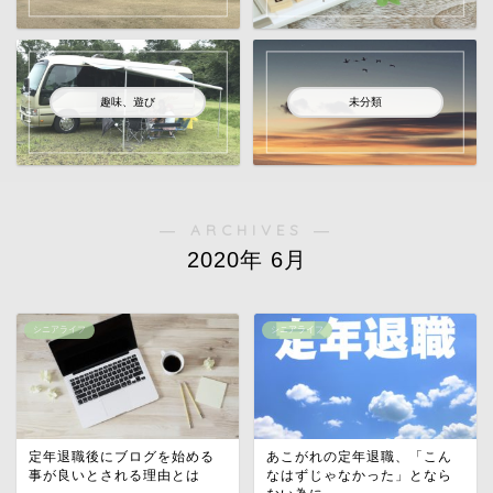
趣味、遊び
未分類
― ARCHIVES ―
2020年 6月
シニアライフ
シニアライフ
定年退職後にブログを始める
あこがれの定年退職、「こん
事が良いとされる理由とは
なはずじゃなかった」となら