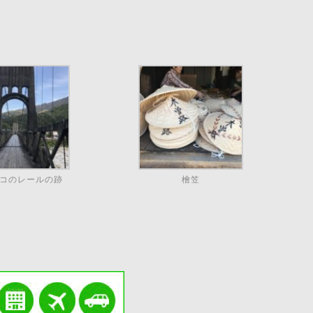
コのレールの跡
檜笠