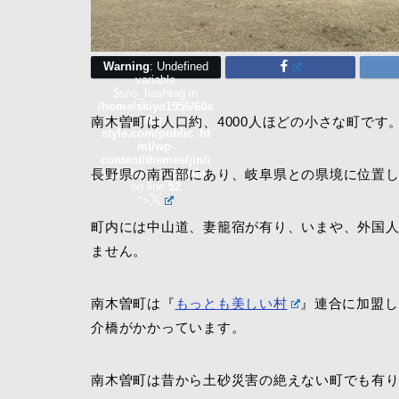
Warning
: Undefined
variable
$sns_hashtag in
/home/skiyo1956/60a
fter-
南木曽町は人口約、4000人ほどの小さな町です
style.com/public_ht
ml/wp-
content/themes/jin/i
長野県の南西部にあり、岐阜県との県境に位置
nclude/sns-top.php
on line
52
">
町内には中山道、妻籠宿が有り、いまや、外国
ません。
南木曽町は『
もっとも美しい村
』連合に加盟し
介橋がかかっています。
南木曽町は昔から土砂災害の絶えない町でも有