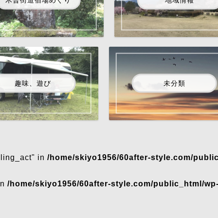
趣味、遊び
未分類
ling_act" in
/home/skiyo1956/60after-style.com/publi
in
/home/skiyo1956/60after-style.com/public_html/wp