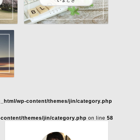
c_html/wp-content/themes/jin/category.php
-content/themes/jin/category.php
on line
58