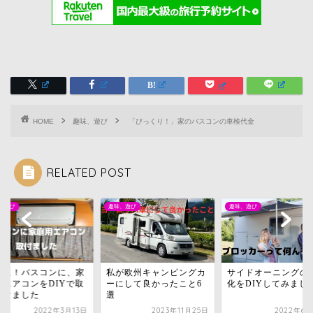
HOME
趣味、遊び
「びっくり！」家のバスコンの車検代金
RELATED POST
、遊び
趣味、遊び
趣味、遊び
いに！バスコンに、家
私が欧州キャンピングカ
サイドオーニングの
用エアコンをDIYで取
ーにして良かったこと6
化をDIYしてみまし
付けました
選
2022年3月13日
2023年11月25日
2022年6月