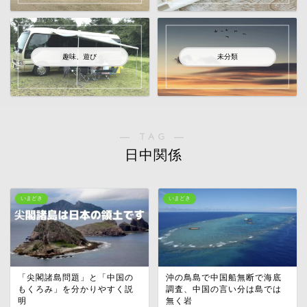
趣味、遊び
未分類
― TAG ―
日中関係
いまどき
いまどき
「尖閣諸島問題」と「中国の
沖の鳥島で中国船無断で海底
もくろみ」を分かりやすく説
調査、中国の言い分は島では
明
無く岩